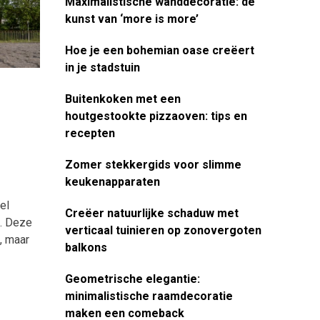
Maximalistische wanddecoratie: de
kunst van ‘more is more’
Hoe je een bohemian oase creëert
in je stadstuin
Buitenkoken met een
houtgestookte pizzaoven: tips en
recepten
Zomer stekkergids voor slimme
keukenapparaten
el
Creëer natuurlijke schaduw met
n. Deze
verticaal tuinieren op zonovergoten
, maar
balkons
Geometrische elegantie:
minimalistische raamdecoratie
maken een comeback