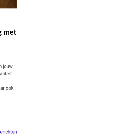
g met
n jouw
liteit
aar ook
erichten