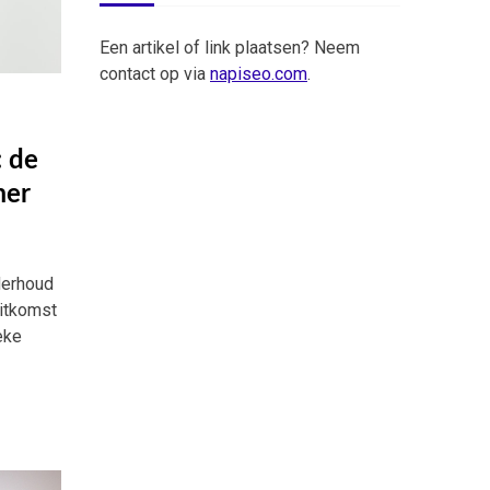
Een artikel of link plaatsen? Neem
contact op via
napiseo.com
.
: de
mer
derhoud
uitkomst
eke