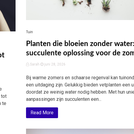
Tuin
Planten die bloeien zonder water
succulente oplossing voor de zo
ot
Sarah
juni 28, 2026
Bij warme zomers en schaarse regenval kan tuinon
een uitdaging zijn. Gelukkig bieden vetplanten een 
e
doordat ze weinig water nodig hebben. Met hun uni
 tot
aanpassingen zijn succulenten een...
 te
Read More