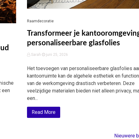
Raamdecoratie
Transformeer je kantooromgevin
personaliseerbare glasfolies
oud
Sarah
juni 25, 2026
Het toevoegen van personaliseerbare glasfolies aa
kantoorruimte kan de algehele esthetiek en functiona
tmische
van de werkomgeving drastisch verbeteren. Deze
t een
veelzijdige materialen bieden niet alleen privacy, m
een...
Read More
Nieuwere b