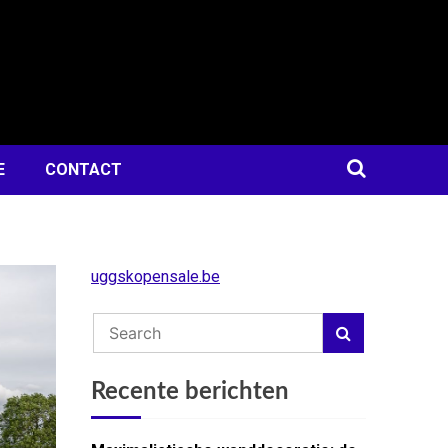
E
CONTACT
uggskopensale.be
Recente berichten