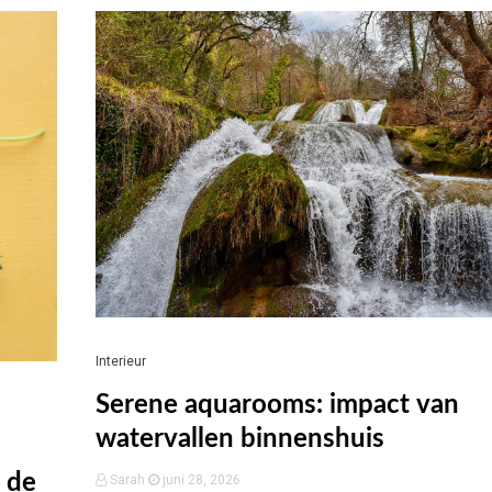
Interieur
Serene aquarooms: impact van
watervallen binnenshuis
 de
Sarah
juni 28, 2026