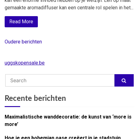
kan een enorme invloed hebben op je welzijn. Een op maat
gemaakte aromadiffuser kan een centrale rol spelen in het...
Read More
Oudere berichten
Berichtnavigatie
uggskopensale.be
Recente berichten
Maximalistische wanddecoratie: de kunst van ‘more is
more’
Hoe je een bohemian oase creëert in je stadstuin