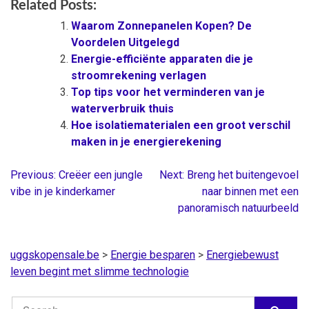
Related Posts:
Waarom Zonnepanelen Kopen? De
Voordelen Uitgelegd
Energie-efficiënte apparaten die je
stroomrekening verlagen
Top tips voor het verminderen van je
waterverbruik thuis
Hoe isolatiematerialen een groot verschil
maken in je energierekening
Previous:
Creëer een jungle
Next:
Breng het buitengevoel
Berichtnavigatie
vibe in je kinderkamer
naar binnen met een
panoramisch natuurbeeld
uggskopensale.be
>
Energie besparen
>
Energiebewust
leven begint met slimme technologie