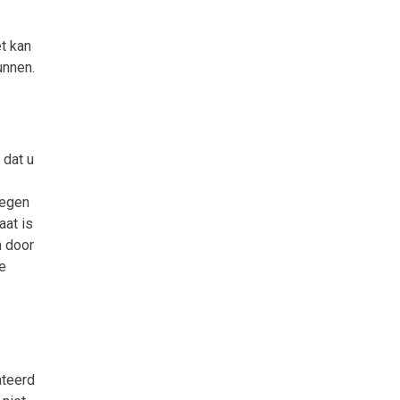
t kan
unnen.
 dat u
tegen
aat is
n door
e
ateerd