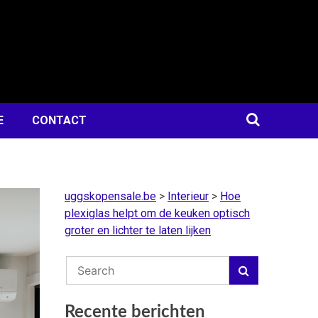
E
CONTACT
uggskopensale.be
>
Interieur
>
Hoe
plexiglas helpt om de keuken optisch
groter en lichter te laten lijken
Recente berichten