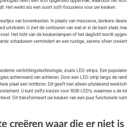
 plexiglas heeft een licht opgeruwd oppervlak, waardoor het licht
idt. Het werkt als een soort soft-focuslens voor uw keuken.
 deurtjes van bovenkasten. In plaats van massieve, donkere deure
oed uitstralen. U ziet de contouren van wat er in de kast staat, maa
gevoel. Het licht van de keukenlampen of het daglicht wordt opge
arde schaduwen vermindert en een rustige, serene sfeer creëert
moderne verlichtingstechnologie, zoals LED-strips. Een populaire
xiglas achterwand van achteren. Door een LED-strip langs de ran
le plaat een lichtbron. Dit geeft niet alleen uitstekend werklic
erelement. U kunt zelfs kiezen voor RGB-LED’s, waarmee u de kl
heid. Dit transformeert uw keuken van een puur functionele ruim
e creëren waar die er niet is