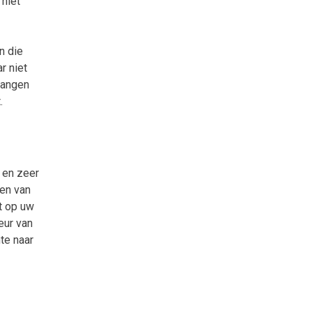
 niet
n die
r niet
vangen
.
 en zeer
den van
ht op uw
eur van
te naar