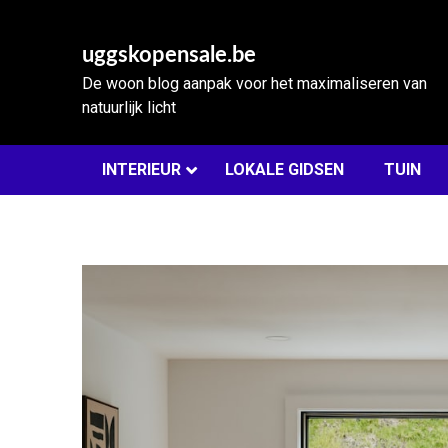
Skip
to
uggskopensale.be
content
De woon blog aanpak voor het maximaliseren van
natuurlijk licht
INTERIEUR
LOKALE GIDSEN
TUIN