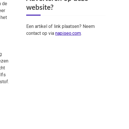
n de
website?
eer
 het
Een artikel of link plaatsen? Neem
contact op via
napiseo.com
.
g
iezen
cht
lfs
stof.