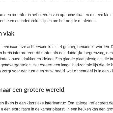
as een meester in het creëren van optische illusies die een klei
flectie en ononderbroken lijnen om het oog te misleiden.
 vlak
van een naadloze achterwand kan niet genoeg benadrukt worden. 
brein interpreteert dit raster als een duidelijke begrenzing, ee
mte visueel drukker en kleiner. Een gladde plaat plexiglas, die i
egenovergestelde. Het creëert een lange, horizontale lijn die de
 zorgt voor een rustig en strak beeld, wat essentieel is in een k
 naar een grotere wereld
n lijken is een klassieke interieurtruc. Een spiegel reflecteert d
of u een extra raam in de kamer plaatst. In een keuken kan een gro