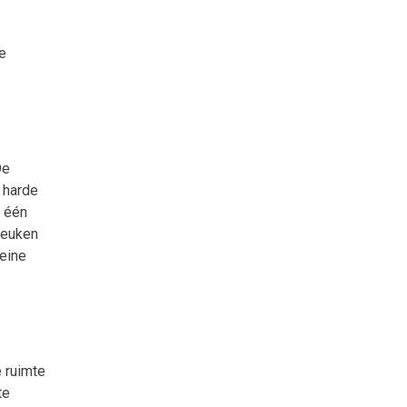
ne
De
n harde
n één
 keuken
leine
e ruimte
te