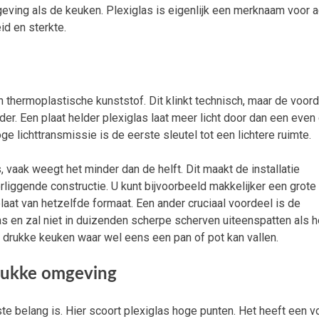
ing als de keuken. Plexiglas is eigenlijk een merknaam voor ac
id en sterkte.
 thermoplastische kunststof. Dit klinkt technisch, maar de voor
elder. Een plaat helder plexiglas laat meer licht door dan een even
e lichttransmissie is de eerste sleutel tot een lichtere ruimte.
s, vaak weegt het minder dan de helft. Dit maakt de installatie
liggende constructie. U kunt bijvoorbeeld makkelijker een grote
at van hetzelfde formaat. Een ander cruciaal voordeel is de
as en zal niet in duizenden scherpe scherven uiteenspatten als h
n drukke keuken waar wel eens een pan of pot kan vallen.
drukke omgeving
e belang is. Hier scoort plexiglas hoge punten. Het heeft een v