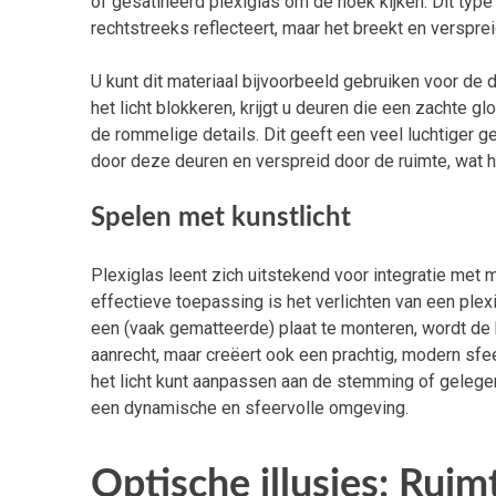
of gesatineerd plexiglas om de hoek kijken. Dit type
rechtstreeks reflecteert, maar het breekt en verspre
U kunt dit materiaal bijvoorbeeld gebruiken voor de
het licht blokkeren, krijgt u deuren die een zachte gl
de rommelige details. Dit geeft een veel luchtiger 
door deze deuren en verspreid door de ruimte, wat h
Spelen met kunstlicht
Plexiglas leent zich uitstekend voor integratie met 
effectieve toepassing is het verlichten van een ple
een (vaak gematteerde) plaat te monteren, wordt de he
aanrecht, maar creëert ook een prachtig, modern sfe
het licht kunt aanpassen aan de stemming of gelegen
een dynamische en sfeervolle omgeving.
Optische illusies: Ruimt