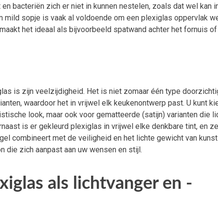
t en bacteriën zich er niet in kunnen nestelen, zoals dat wel kan i
 mild sopje is vaak al voldoende om een plexiglas oppervlak w
aakt het ideaal als bijvoorbeeld spatwand achter het fornuis of
as is zijn veelzijdigheid. Het is niet zomaar één type doorzichti
arianten, waardoor het in vrijwel elk keukenontwerp past. U kunt k
stische look, maar ook voor gematteerde (satijn) varianten die li
naast is er gekleurd plexiglas in vrijwel elke denkbare tint, en ze
gel combineert met de veiligheid en het lichte gewicht van kunst
n die zich aanpast aan uw wensen en stijl.
xiglas als lichtvanger en -