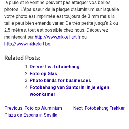
la pluie et le vent ne peuvent pas attaquer vos belles
photos. L’épaisseur de la plaque d’aluminium sur laquelle
votre photo est imprimée est toujours de 3 mm mais la
taille peut bien entendu varier. De très petite jusqu’à 2 ou
2,5 mètres, tout est possible chez nous. Découvrez
maintenant sur
http://www.nikkel-art.fr
ou
http://www.nikkelart.be
.
Related Posts:
De verf vs fotobehang
Foto op Glas
Photo blinds for businesses
Fotobehang van Santorini in je eigen
woonkamer
Previous:
Foto op Aluminium
Next:
Fotobehang Trekker
Berichtnavigatie
Plaza de Espana in ‪Sevilla‬