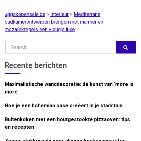
uggskopensale.be
>
Interieur
>
Mediterrane
badkamerontwerpen brengen met marmer en
mozaïektegels een vleugje luxe
Recente berichten
Maximalistische wanddecoratie: de kunst van ‘more is
more’
Hoe je een bohemian oase creëert in je stadstuin
Buitenkoken met een houtgestookte pizzaoven: tips
en recepten
Zomer stekkergids voor slimme keukenapparaten