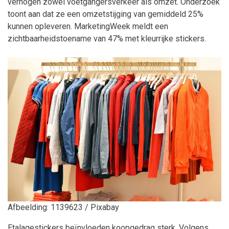
verhogen zowel voetgangersverkeer als omzet. Onderzoek
toont aan dat ze een omzetstijging van gemiddeld 25%
kunnen opleveren. MarketingWeek meldt een
zichtbaarheidstoename van 47% met kleurrijke stickers.
Afbeelding: 1139623 / Pixabay
Etalagestickers beïnvloeden koopgedrag sterk. Volgens