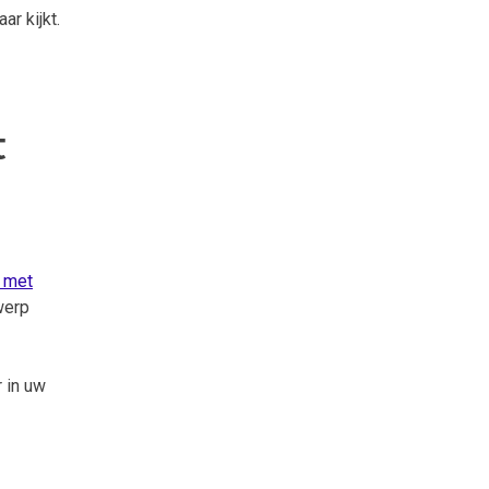
ar kijkt.
t
 met
werp
 in uw