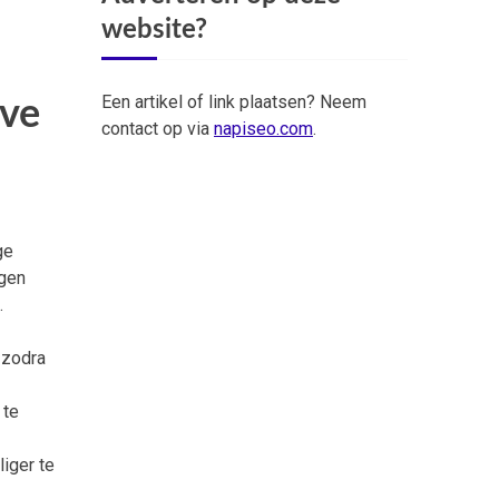
website?
Een artikel of link plaatsen? Neem
eve
contact op via
napiseo.com
.
ge
igen
.
 zodra
 te
iger te