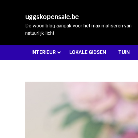
Skip
to
uggskopensale.be
content
De woon blog aanpak voor het maximaliseren van
natuurlijk licht
INTERIEUR
LOKALE GIDSEN
TUIN