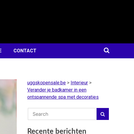
E
CONTACT
uggskopensale.be
>
Interieur
>
Verander je badkamer in een
ontspannende spa met decoraties
Recente berichten