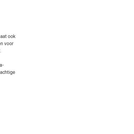
gaat ook
en voor
.
a-
-achtige