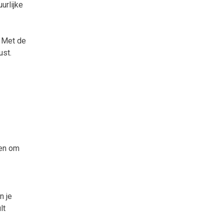
urlijke
. Met de
ust.
zen om
n je
lt