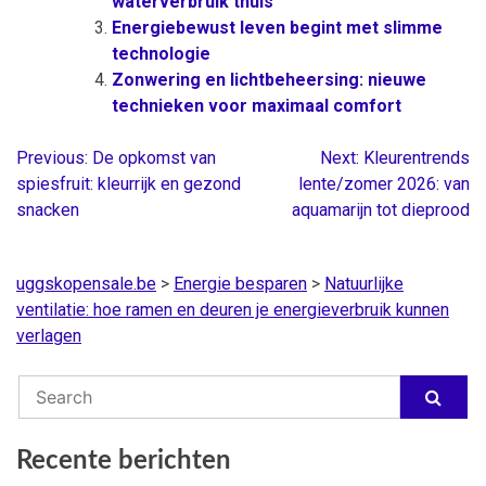
waterverbruik thuis
Energiebewust leven begint met slimme
technologie
Zonwering en lichtbeheersing: nieuwe
technieken voor maximaal comfort
Previous:
De opkomst van
Next:
Kleurentrends
Berichtnavigatie
spiesfruit: kleurrijk en gezond
lente/zomer 2026: van
snacken
aquamarijn tot dieprood
uggskopensale.be
>
Energie besparen
>
Natuurlijke
ventilatie: hoe ramen en deuren je energieverbruik kunnen
verlagen
Recente berichten